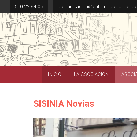
610 22 84 05
comunicacion@entornodonjaime.c
INICIO
LA ASOCIACIÓN
ASOCI
SISINIA Novias