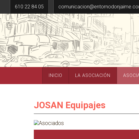
610 22 84 05
comunicacion@entornodonjaime.c
INICIO
LA ASOCIACIÓN
ASOCI
JOSAN Equipajes