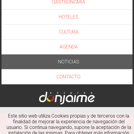
GASTRONOMÍA
HOTELES
CULTURA
AGENDA
NOTICIAS
CONTACTO
Este sitio web utiliza Cookies propias y de terceros con la
finalidad de mejorar la experiencia de navegación del
ENTORNO DON JAIME · Calle Don Jaime I, Zaragoza · Tel. 610
228 405 ·
comunicacion@entornodonjaime.com
·
Aviso lega
usuario. Si continua navegando, supone la aceptación de la
1831
instalación de las mismas. Para obtener más información