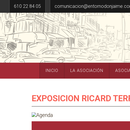
610 22 84 05
comunicacion@entornodonjaime.c
INICIO
LA ASOCIACIÓN
ASOCI
EXPOSICION RICARD TER