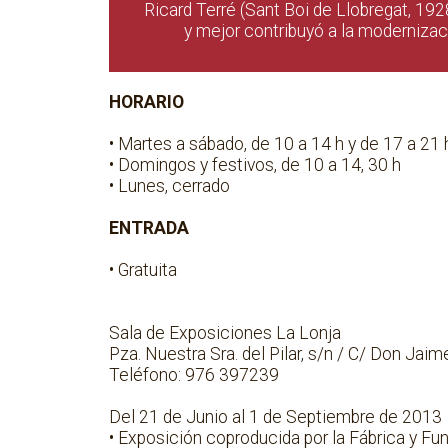
Ricard Terré (Sant Boi de Llobregat, 19
y mejor contribuyó a la modernizaci
HORARIO
• Martes a sábado, de 10 a 14 h y de 17 a 21 
• Domingos y festivos, de 10 a 14, 30 h
• Lunes, cerrado
ENTRADA
• Gratuita
Sala de Exposiciones La Lonja
Pza. Nuestra Sra. del Pilar, s/n / C/ Don Jaime
Teléfono: 976 397239
Del 21 de Junio al 1 de Septiembre de 2013
• Exposición coproducida por la Fábrica y Fu