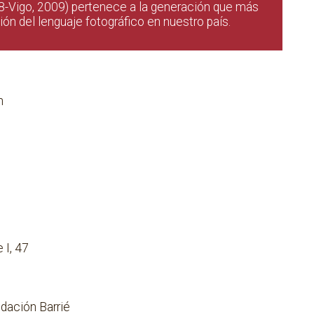
28-Vigo, 2009) pertenece a la generación que más
ón del lenguaje fotográfico en nuestro país.
h
 I, 47
ndación Barrié